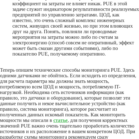
коэффициент на затраты не влияет никак. PUE в этой
задаче служит индикатором результативности реализуемых
предприятий по управлению затратами. ЦОД, как
известно, это очень сложный комплекс инженерных
систем, живущих своей жизнью, но при этом влияющих
друг на друга. Понять, повлияли ли проводимые
мероприятия на затраты можно либо по счетам за
электроэнергию (способ совсем не оперативный, эффект
может быть смазан другими событиями), либо по
показателю PUE, получаемому оперативно.
Теперь опишем технические способы мониторинга PUE. Здесь
одними датчиками не обойтись. Если исходить из определения,
для расчета параметра мы должны знать мощность,
потребляемую всем ЦОД и мощность, потребляемую IT-
нагрузкой. Необходима сеть источников информации (как
правило, это датчики и оборудование), которые позволят эти
данные получить и некое вычислительное устройство (как
правило, система мониторинга), которое рассчитает из
полученных данных искомый показатель. Как мониторить
мощности мы описали в
статье
, для получения корректных
значений PUE важно очень тщательно проработать количество
источников и их расположение в вашем конкретном ЦОД. При
разработке схемы мониторинга рекомендуем сразу