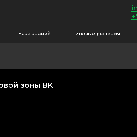
i
+
База знаний
Типовые решения
товой зоны ВК