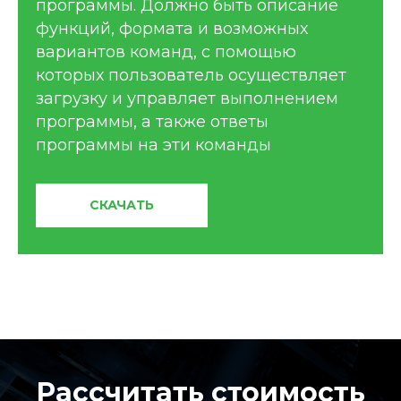
программы. Должно быть описание
функций, формата и возможных
вариантов команд, с помощью
которых пользователь осуществляет
загрузку и управляет выполнением
программы, а также ответы
программы на эти команды
СКАЧАТЬ
Рассчитать стоимость