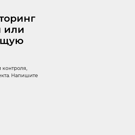
торинг
 или
ющую
 контроля,
екта. Напишите