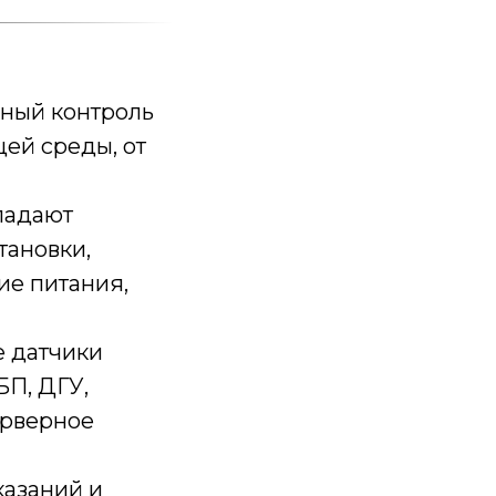
ный контроль
ей среды, от
падают
тановки,
е питания,
е датчики
БП, ДГУ,
ерверное
казаний и