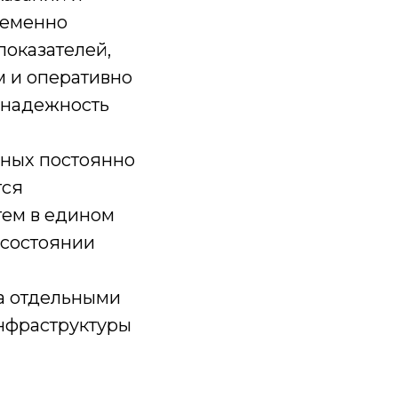
ременно
показателей,
м и оперативно
 надежность
нных постоянно
тся
ем в едином
 состоянии
а отдельными
нфраструктуры