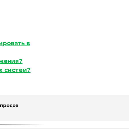
ировать в
бжения?
х систем?
опросов