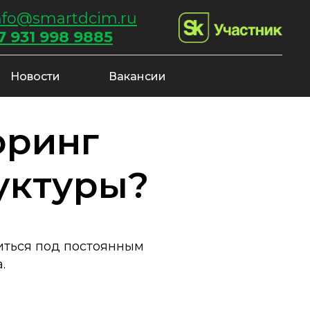
nfo@smartdcim.ru
7 931 998 9885
Новости
Вакансии
оринг
уктуры?
иться под постоянным
.