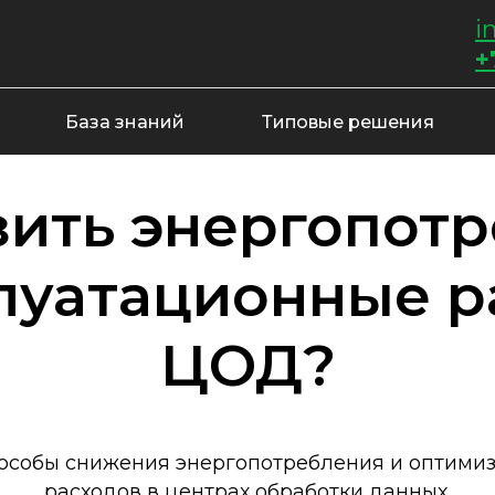
i
+
База знаний
Типовые решения
зить энергопот
луатационные 
ЦОД?
особы снижения энергопотребления и оптими
расходов в центрах обработки данных.