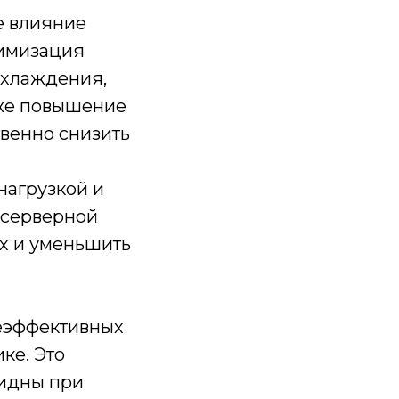
е влияние
тимизация
охлаждения,
кже повышение
венно снизить
нагрузкой и
 серверной
ах и уменьшить
неэффективных
ке. Это
видны при