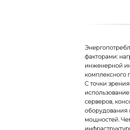
Энергопотребл
факторами: на
инженерной ин
комплексного п
С точки зрени
использование
серверов, кон
оборудования 
мощностей. Че
инфраструктуры