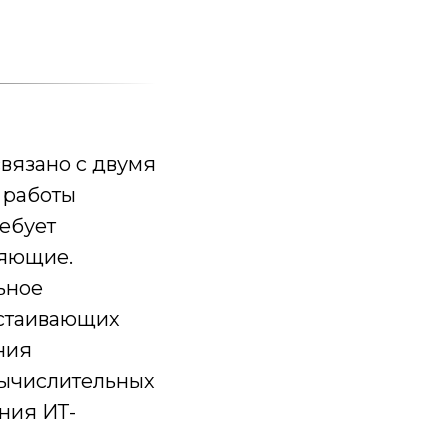
вязано с двумя
 работы
ебует
ляющие.
ьное
остаивающих
ния
вычислительных
ния ИТ-