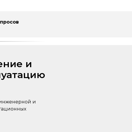
опросов
ение и
луатацию
 инженерной и
атационных