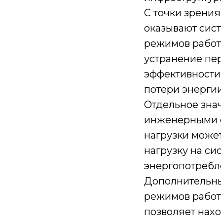
С точки зрени
оказывают сис
режимов работ
устранение пе
эффективности
потери энергии
Отдельное зна
инженерными с
нагрузки може
нагрузку на си
энергопотребл
Дополнительны
режимов работ
позволяет нахо